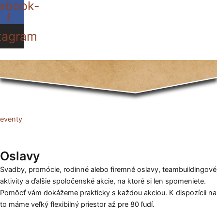
ebook-
f
tagram
eventy
Oslavy
Svadby, promócie, rodinné alebo firemné oslavy, teambuildingové
aktivity a ďalšie spoločenské akcie, na ktoré si len spomeniete.
Pomôcť vám dokážeme prakticky s každou akciou. K dispozícii na
to máme veľký flexibilný priestor až pre 80 ľudí.