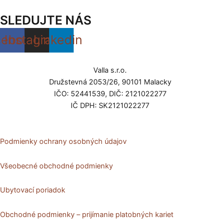
SLEDUJTE NÁS
cebook
Instagram
Linkedin
Valla s.r.o.
Družstevná 2053/26, 90101 Malacky
IČO: 52441539, DIČ: 2121022277
IČ DPH: SK2121022277
Podmienky ochrany osobných údajov
Všeobecné obchodné podmienky
Ubytovací poriadok
Obchodné podmienky – prijímanie platobných kariet